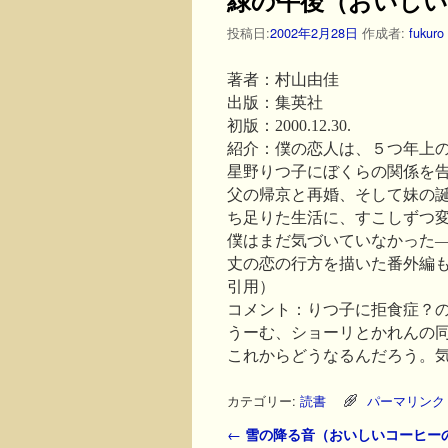
投稿日:
2002年2月28日
作成者:
fukuro
著者：村山由佳
出版：集英社
初版：2000.12.30.
紹介：僕の恋人は、５つ年上
星野りつ子にぼくらの関係を
父の帰京と再婚、そして妹の
ち足りた生活に、すこしずつ
僕はまだ気づいていなかった
丈の恋の行方を描いた番外編
引用）
コメント：りつ子に拒食症？
うーむ、ショーリとかれんの
これからどうなるんだろう。
カテゴリー:
読書
パーマリンク
投稿ナビゲーション
←
雪の降る音（おいしいコーヒー