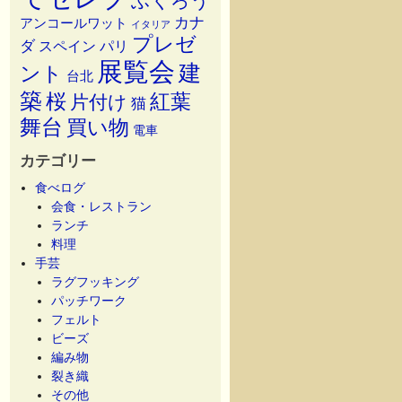
ふくろう
カナ
アンコールワット
イタリア
プレゼ
ダ
スペイン
パリ
展覧会
建
ント
台北
築
桜
紅葉
片付け
猫
舞台
買い物
電車
カテゴリー
食べログ
会食・レストラン
ランチ
料理
手芸
ラグフッキング
パッチワーク
フェルト
ビーズ
編み物
裂き織
その他