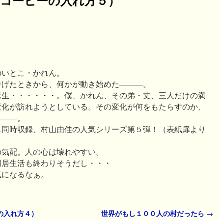
のいとこ・かれん。
告げたときから、何かが動き始めた―――。
誕生・・・・・・。僕、かれん、その弟・丈、三人だけの満
変化が訪れようとしている。その変化が何をもたらすのか、
―――。
も同時収録、村山由佳の人気シリーズ第５弾！（表紙扉より
の気配。人の心は壊れやすい。
同居生活も終わりそうだし・・・
気になるなぁ。
の入れ方４）
世界がもし１００人の村だったら
→