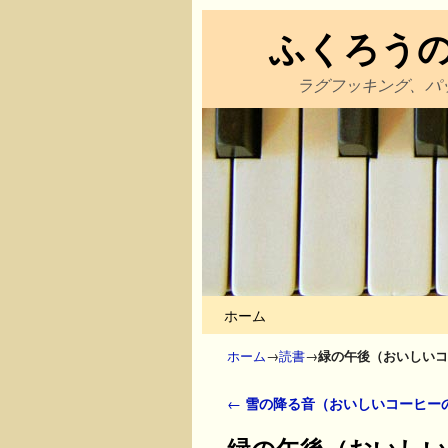
ふくろう
ラグフッキング、パ
メインコンテンツへ移動
サブコンテンツへ移動
ホーム
ホーム
→
読書
→
緑の午後（おいしいコ
投稿ナビゲーション
←
雪の降る音（おいしいコーヒー
緑の午後（おいしい