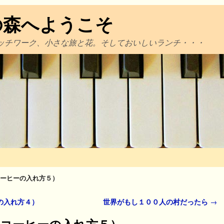
の森へようこそ
ッチワーク、小さな旅と花。そしておいしいランチ・・・
ーヒーの入れ方５）
の入れ方４）
世界がもし１００人の村だったら
→
コーヒーの入れ方５）