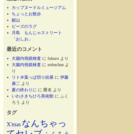
カップヌードルミュージアム
ちょっとお散歩
鋸山
ビーズのラグ
月島 もんじゃストリート
「おしお」
最近のコメント
大腸内視鏡検査
に
fukuro
より
大腸内視鏡検査
に
nobuchan
よ
り
リト＠葉っぱ切り絵展
に
伊藤
康二
より
夏の終わりに
に
匿名
より
いわさきちひろ美術館
に
ふく
ろう
より
タグ
なんちゃっ
X'mas
てセレブ