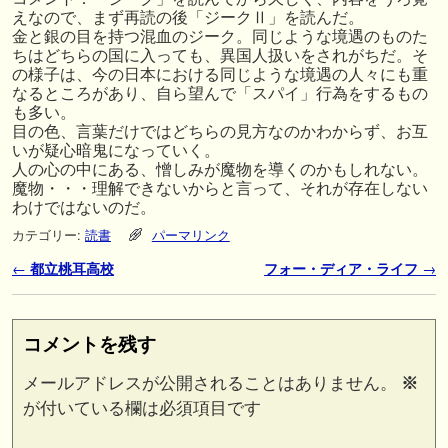
えなので、まず再読の後「ジークⅡ」を読んだ。
金と銀の目を持つ混血のジーク。同じような境遇のものた
ちはどちらの国に入っても、異国人扱いをされがちだ。そ
の様子は、今の日本における同じような境遇の人々にも重
なるところがあり、自ら望んで「スパイ」行為をするもの
も多い。
目の色、言葉だけではどちらの見方なのかわからず、お互
いが疑心暗鬼になっていく。
人の心の中にある、憎しみが魔物を導くのかもしれない。
魔物・・・理解できないからと言って、それが存在しない
わけではないのだ。
カテゴリー:
読書
パーマリンク
投稿ナビゲーション
←
都立桃耳高校
フォー・ディア・ライフ
→
コメントを残す
メールアドレスが公開されることはありません。
※
が付いている欄は必須項目です