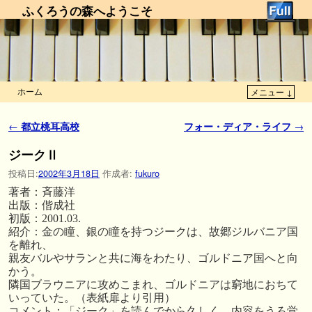
ふくろうの森へようこそ
ホーム
メニュー ↓
メインコンテンツへ移動
サブコンテンツへ移動
投稿ナビゲーション
←
都立桃耳高校
フォー・ディア・ライフ
→
ジークⅡ
投稿日:
2002年3月18日
作成者:
fukuro
著者：斉藤洋
出版：偕成社
初版：2001.03.
紹介：金の瞳、銀の瞳を持つジークは、故郷ジルバニア国
を離れ、
親友バルやサランと共に海をわたり、ゴルドニア国へと向
かう。
隣国ブラウニアに攻めこまれ、ゴルドニアは窮地におちて
いっていた。（表紙扉より引用）
コメント：「ジーク」を読んでから久しく、内容をうろ覚