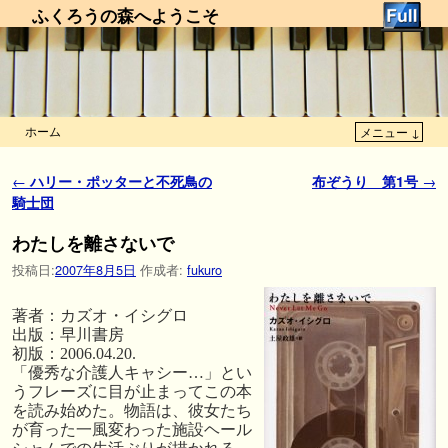
ふくろうの森へようこそ
ホーム
メニュー ↓
メインコンテンツへ移動
サブコンテンツへ移動
投稿ナビゲーション
←
ハリー・ポッターと不死鳥の
布ぞうり 第1号
→
騎士団
わたしを離さないで
投稿日:
2007年8月5日
作成者:
fukuro
著者：カズオ・イシグロ
出版：早川書房
初版：2006.04.20.
「優秀な介護人キャシー…」とい
うフレーズに目が止まってこの本
を読み始めた。物語は、彼女たち
が育った一風変わった施設ヘール