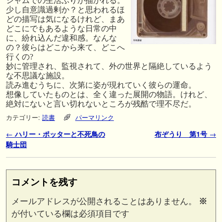
シャムでの生活ぶりが描かれる。
少し自意識過剰か？と思われるほ
どの描写は気になるけれど、まあ
どこにでもあるような日常の中
に、紛れ込んだ違和感。なんな
の？彼らはどこから来て、どこへ
行くの?
妙に管理され、監視されて、外の世界と隔絶しているよう
な不思議な施設。
読み進むうちに、次第に姿が現れていく彼らの運命。
想像していたものとは、全く違った展開の物語。けれど、
絶対にないと言い切れないところが残酷で理不尽だ。
カテゴリー:
読書
パーマリンク
投稿ナビゲーション
←
ハリー・ポッターと不死鳥の
布ぞうり 第1号
→
騎士団
コメントを残す
メールアドレスが公開されることはありません。
※
が付いている欄は必須項目です