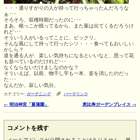
・・・通りすがりの人が持って行っちゃったんだろうな
ぁ･･･
そろそろ、収穫時期だったのに･･･
まあ、根っこが残ってるから、また葉は出てくるだろうけ
れど･･･
そういう人がいるってことに、ビックリ。
そんな風にして持って行ったシソ・・・食べてもおいしい
かしら？
道を通る人が、楽しい気持ちになるといいなと、思って花
も並べているのだけれど･･･
なくならないだけましなのかな？
そういえば、以前、物干し竿も一本、姿を消したのだっ
た･･･
なんだか、寂しい気分。
カテゴリー:
ガーデニング
パーマリンク
投稿ナビゲーション
←
明治神宮「菖蒲園」
恵比寿ガーデンプレイス
→
コメントを残す