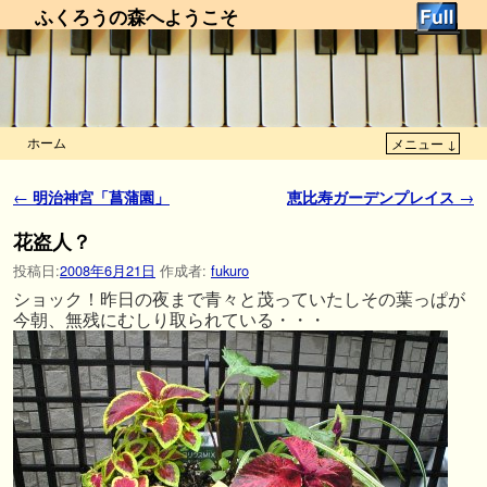
ふくろうの森へようこそ
ホーム
メニュー ↓
メインコンテンツへ移動
サブコンテンツへ移動
投稿ナビゲーション
←
明治神宮「菖蒲園」
恵比寿ガーデンプレイス
→
花盗人？
投稿日:
2008年6月21日
作成者:
fukuro
ショック！昨日の夜まで青々と茂っていたしその葉っぱが
今朝、無残にむしり取られている・・・