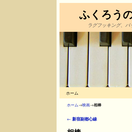
ふくろう
ラグフッキング、パ
メインコンテンツへ移動
サブコンテンツへ移動
ホーム
ホーム
→
映画
→
相棒
投稿ナビゲーション
←
新宿副都心線
相棒