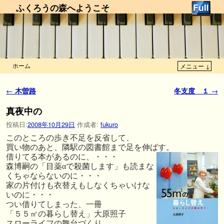
ふくろうの森へようこそ
ホーム
メニュー ↓
メインコンテンツへ移動
サブコンテンツへ移動
投稿ナビゲーション
←
木曽路
冬支度 １
→
真夜中の
投稿日:
2008年10月29日
作成者:
fukuro
このところの歩き不足を反省して、
買い物のあと、隣駅の図書館まで足を伸ばす。
借りてる本があるのに、・・・
森博嗣の「目薬αで殺菌します」も読まな
くちゃならないのに・・・
家の片付けも衣替えもしなくちゃいけな
いのに・・・
つい借りてしまった、一冊
「５５㎡の暮らし替え」大原照子
スローライフの舞台づくり