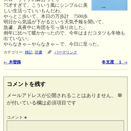
75才すぎて、こういう風にシンプルに美
しい生活っていいもんだわ。
やっとこ歩いて、本日の万歩計 7500歩
明日から気温が下がるという天気予報を聞いて、
急遽、真夜中に布団を引っ張り出した。
例年に比べて暖かかったので、今年はまだコタツも冬物も
出ていない。
やらなきゃ～やらなきゃ～で、今日に至った。
カテゴリー:
雑記
,
読書
パーマリンク
投稿ナビゲーション
←
木曽路
冬支度 １
→
コメントを残す
メールアドレスが公開されることはありません。
※
が付いている欄は必須項目です
コメント
※