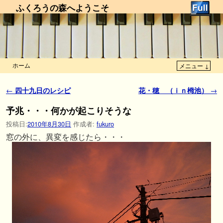
ふくろうの森へようこそ
ホーム
メニュー ↓
メインコンテンツへ移動
サブコンテンツへ移動
投稿ナビゲーション
←
四十九日のレシピ
花・穂 （ｉｎ栂池）
→
予兆・・・何かが起こりそうな
投稿日:
2010年8月30日
作成者:
fukuro
窓の外に、異変を感じたら・・・