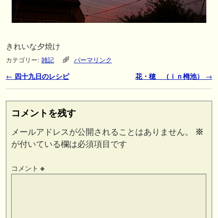
きれいな夕焼け
カテゴリー:
雑記
パーマリンク
投稿ナビゲーション
←
四十九日のレシピ
花・穂 （ｉｎ栂池）
→
コメントを残す
メールアドレスが公開されることはありません。
※
が付いている欄は必須項目です
コメント
※