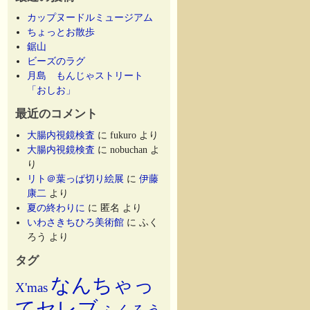
カップヌードルミュージアム
ちょっとお散歩
鋸山
ビーズのラグ
月島 もんじゃストリート
「おしお」
最近のコメント
大腸内視鏡検査
に
fukuro
より
大腸内視鏡検査
に
nobuchan
よ
り
リト＠葉っぱ切り絵展
に
伊藤
康二
より
夏の終わりに
に
匿名
より
いわさきちひろ美術館
に
ふく
ろう
より
タグ
なんちゃっ
X'mas
てセレブ