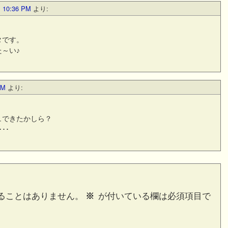
10:36 PM
より:
。
タです。
～い♪
PM
より:
ュできたかしら？
･･
ることはありません。
※
が付いている欄は必須項目で