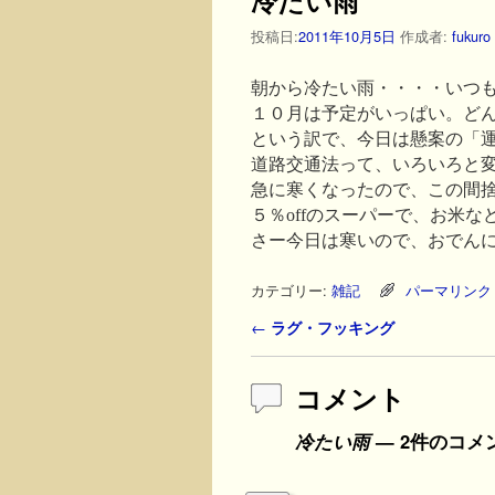
投稿日:
2011年10月5日
作成者:
fukuro
朝から冷たい雨・・・・いつ
１０月は予定がいっぱい。どん
という訳で、今日は懸案の「
道路交通法って、いろいろと
急に寒くなったので、この間
５％offのスーパーで、お米
さー今日は寒いので、おでん
カテゴリー:
雑記
パーマリンク
投稿ナビゲーション
←
ラグ・フッキング
コメント
冷たい雨
— 2件のコメ