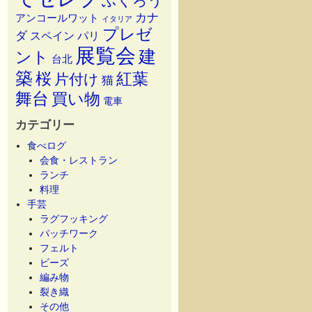
ふくろう
カナ
アンコールワット
イタリア
プレゼ
ダ
スペイン
パリ
展覧会
建
ント
台北
築
桜
紅葉
片付け
猫
舞台
買い物
電車
カテゴリー
食べログ
会食・レストラン
ランチ
料理
手芸
ラグフッキング
パッチワーク
フェルト
ビーズ
編み物
裂き織
その他