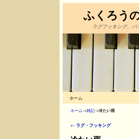
ふくろう
ラグフッキング、パ
メインコンテンツへ移動
サブコンテンツへ移動
ホーム
ホーム
→
雑記
→
冷たい雨
投稿ナビゲーション
←
ラグ・フッキング
冷たい雨