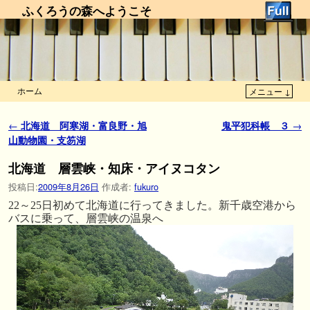
ふくろうの森へようこそ
ホーム
メニュー ↓
メインコンテンツへ移動
サブコンテンツへ移動
投稿ナビゲーション
←
北海道 阿寒湖・富良野・旭
鬼平犯科帳 ３
→
山動物園・支笏湖
北海道 層雲峡・知床・アイヌコタン
投稿日:
2009年8月26日
作成者:
fukuro
22～25日初めて北海道に行ってきました。新千歳空港から
バスに乗って、層雲峡の温泉へ