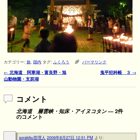
カテゴリー:
旅
,
国内
タグ:
ふくろう
パーマリンク
投稿ナビゲーション
←
北海道 阿寒湖・富良野・旭
鬼平犯科帳 ３
→
山動物園・支笏湖
コメント
北海道 層雲峡・知床・アイヌコタン
— 2件
のコメント
sorakiku管理人
2009年8月27日 12:51 PM
より: